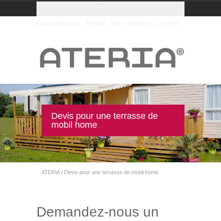
Qui sommes nous ?
|
Demandez un devis
|
Contactez-nous
ATERIA - Tél : +33(0)2.51.12.03.03
Devis pour une terrasse de
mobil home
ATERIA
/
Devis pour une terrasse de mobil home
Demandez-nous un