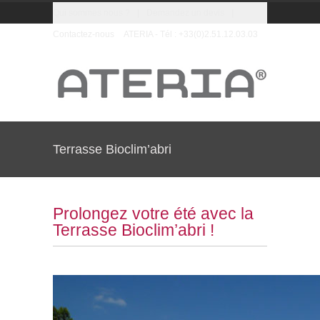
Qui sommes nous ?
|
Demandez un devis
|
Contactez-nous
ATERIA - Tél : +33(0)2.51.12.03.03
Terrasse Bioclim’abri
Prolongez votre été avec la
Terrasse Bioclim’abri !