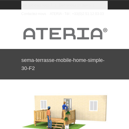
Qui sommes nous ?
|
Demandez un devis
|
Contactez-nous
ATERIA - Tél : +33(0)2.51.12.03.03
sema-terrasse-mobile-home-simple-
30-F2